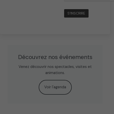
a
g
e
d
u
p
r
o
d
Découvrez nos événements
u
i
Venez découvrir nos spectacles, visites et
t
animations.
Voir l'agenda