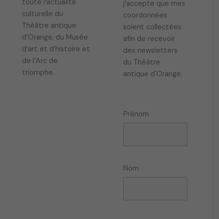
n
toute l’actualité
j’accepte que mes
s
culturelle du
coordonnées
.
Théâtre antique
soient collectées
L
d’Orange, du Musée
afin de recevoir
e
d’art et d’histoire et
des newsletters
s
de l’Arc de
du Théâtre
o
triomphe.
antique d'Orange.
p
t
i
Prénom
o
n
s
p
e
Nom
u
v
e
n