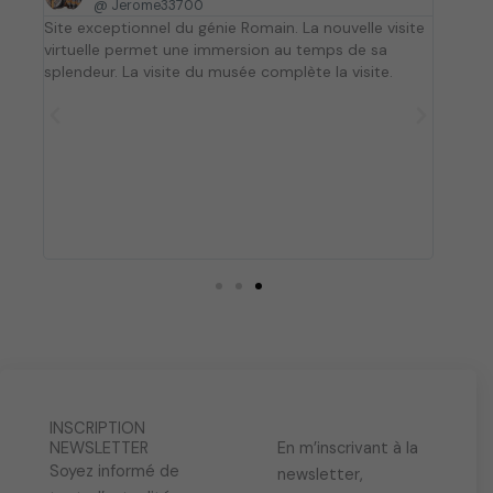
@ Jerome33700
a
ar
Site exceptionnel du génie Romain. La nouvelle visite
Expéri
p
és au
virtuelle permet une immersion au temps de sa
l’hist
t
splendeur. La visite du musée complète la visite.
à visi
l
e
avoir 
u
regret
s
qui no
i
utilis
e
du site
un pet
u
avec l
r
sont d
s
v
a
r
i
a
t
INSCRIPTION
i
NEWSLETTER
En m’inscrivant à la
o
Soyez informé de
newsletter,