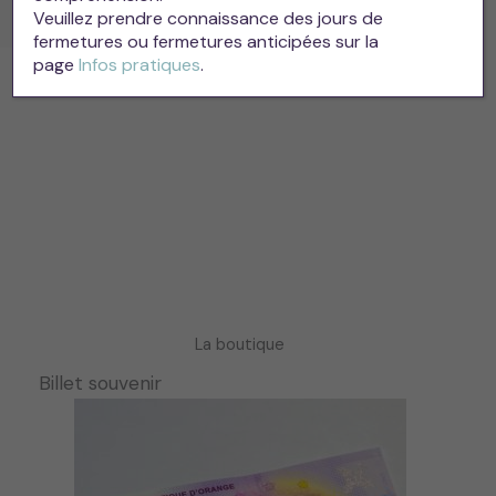
Veuillez prendre connaissance des jours de
fermetures ou fermetures anticipées sur la
page
Infos pratiques
.
La boutique
Billet souvenir
Bl