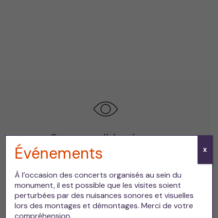
Parcours didactiques
Événements
X
De nouveaux espaces de visite ont vu le jour !
Ne tardez pas à venir découvrir le parcours
À l’occasion des concerts organisés au sein du
didactique “Du génie romain au génie moderne”.
monument, il est possible que les visites soient
perturbées par des nuisances sonores et visuelles
lors des montages et démontages. Merci de votre
En savoir plus
compréhension.