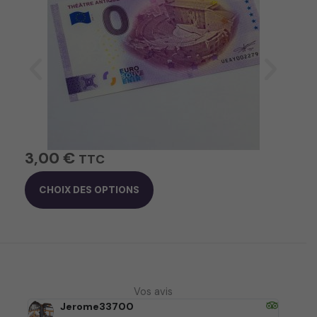
3,00
€
3
TTC
C
CHOIX DES OPTIONS
e
p
r
o
d
u
Vos avis
i
Jerome33700
t