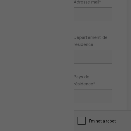
Adresse mail*
t
ê
t
r
e
Département de
c
résidence
h
o
i
s
i
Pays de
e
résidence*
s
s
u
r
l
a
p