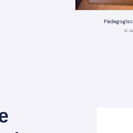
Pädagogisc
12. J
e