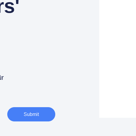
rs'
ür
Submit