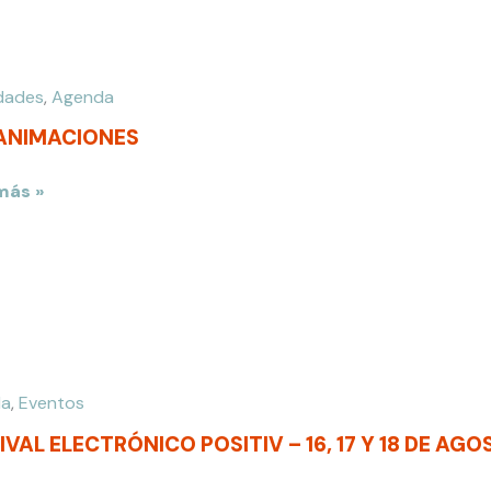
idades
,
Agenda
erado
ACIONES
ANIMACIONES
más »
VAL
da
,
Eventos
TRÓNICO
IVAL ELECTRÓNICO POSITIV – 16, 17 Y 18 DE AG
IV