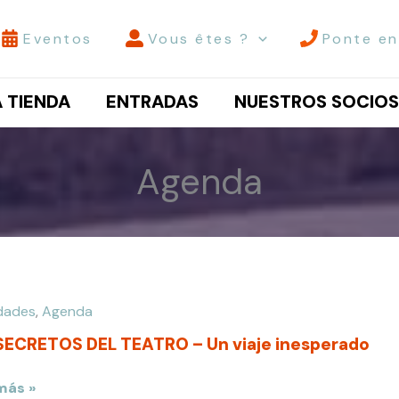
Eventos
Vous êtes ?
Ponte en
A TIENDA
ENTRADAS
NUESTROS SOCIOS
Agenda
idades
,
Agenda
ETOS
SECRETOS DEL TEATRO – Un viaje inesperado
RO
más »