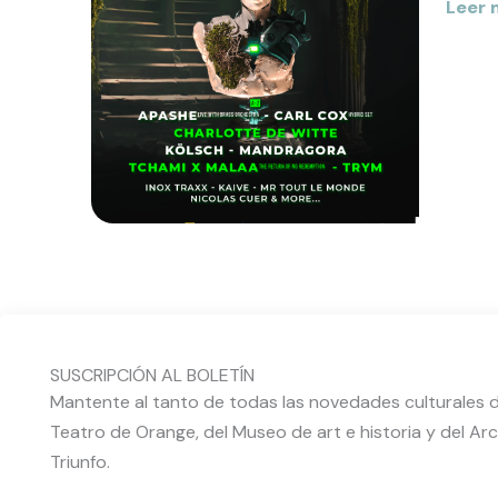
Leer 
16,
17
Y
18
DE
AGOS
DE
2024
SUSCRIPCIÓN AL BOLETÍN
Mantente al tanto de todas las novedades culturales d
Teatro de Orange, del Museo de art e historia y del Arc
Triunfo.