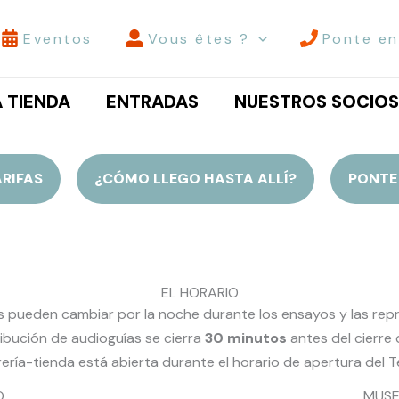
Eventos
Vous êtes ?
Ponte en
A TIENDA
ENTRADAS
NUESTROS SOCIOS
ARIFAS
¿CÓMO LLEGO HASTA ALLÍ?
PONTE
EL HORARIO
s pueden cambiar por la noche durante los ensayos y las rep
ribución de audioguías se cierra
30 minutos
antes del cierre d
brería-tienda está abierta durante el horario de apertura del T
O
MUSE