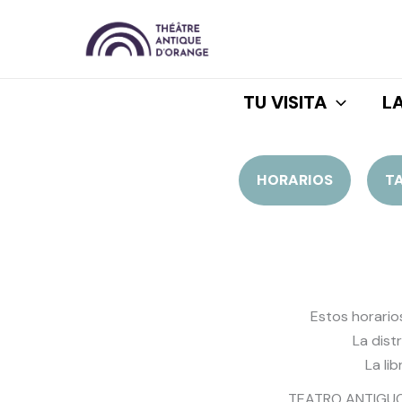
Ir
al
contenido
TU VISITA
L
HORARIOS
T
Estos horario
La dist
La li
TEATRO ANTIGU