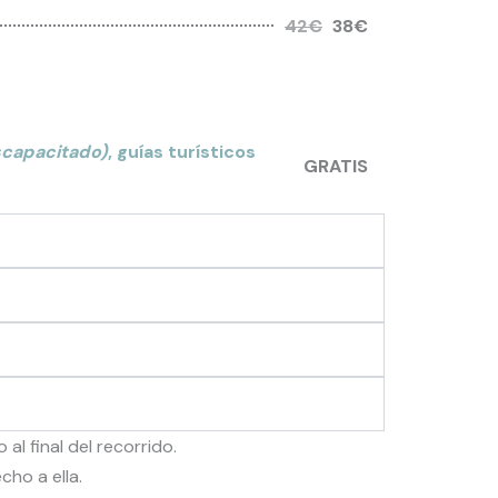
42€
38€
iscapacitado)
, guías turísticos
GRATIS
l final del recorrido.
cho a ella.