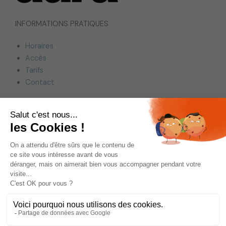
INFORMATIONS PRATIQUES
Horaires
Accès
Tarifs
Contact
Vous êtes :
Professionnel du tourisme & groupe
Enseignant & scolaire
Entreprise & CSE
Famille
RÉSERVER EN LIGNE
© Théâtre antique d’Orange