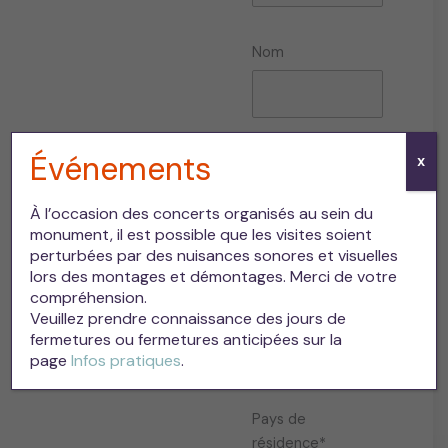
Nom
Événements
X
Adresse mail*
À l’occasion des concerts organisés au sein du
monument, il est possible que les visites soient
perturbées par des nuisances sonores et visuelles
lors des montages et démontages. Merci de votre
Département de
compréhension.
résidence
Veuillez prendre connaissance des jours de
fermetures ou fermetures anticipées sur la
page
Infos pratiques
.
Pays de
résidence*