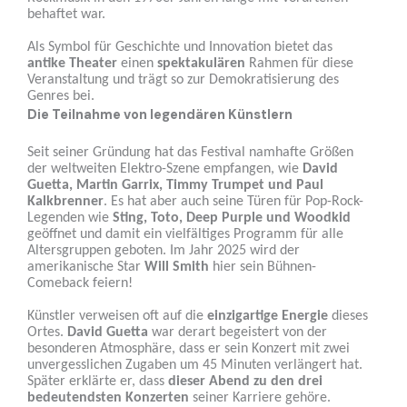
behaftet war.
Als Symbol für Geschichte und Innovation bietet das
antike Theater
einen
spektakulären
Rahmen für diese
Veranstaltung und trägt so zur Demokratisierung des
Genres bei.
Die Teilnahme von legendären Künstlern
Seit seiner Gründung hat das Festival namhafte Größen
der weltweiten Elektro-Szene empfangen, wie
David
Guetta, Martin Garrix, Timmy Trumpet und Paul
Kalkbrenner
. Es hat aber auch seine Türen für Pop-Rock-
Legenden wie
Sting, Toto, Deep Purple und Woodkid
geöffnet und damit ein vielfältiges Programm für alle
Altersgruppen geboten. Im Jahr 2025 wird der
amerikanische Star
Will Smith
hier sein Bühnen-
Comeback feiern!
Künstler verweisen oft auf die
einzigartige Energie
dieses
Ortes.
David Guetta
war derart begeistert von der
besonderen Atmosphäre, dass er sein Konzert mit zwei
unvergesslichen Zugaben um 45 Minuten verlängert hat.
Später erklärte er, dass
dieser Abend zu den drei
bedeutendsten Konzerten
seiner Karriere gehöre.