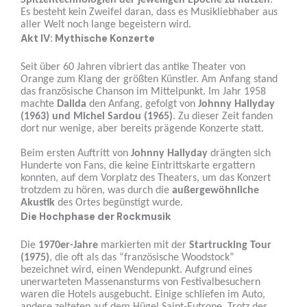
Spitzentechnologien der jeweiligen Epoche zu nutzen
.
Es besteht kein Zweifel daran, dass es Musikliebhaber aus
aller Welt noch lange begeistern wird.
Akt IV: Mythische Konzerte
Seit über 60 Jahren vibriert das antike Theater von
Orange zum Klang der größten Künstler. Am Anfang stand
das französische Chanson im Mittelpunkt. Im Jahr 1958
machte
Dalida
den Anfang, gefolgt von
Johnny Hallyday
(1963) und Michel Sardou (1965)
. Zu dieser Zeit fanden
dort nur wenige, aber bereits prägende Konzerte statt.
Beim ersten Auftritt von
Johnny Hallyday
drängten sich
Hunderte von Fans, die keine Eintrittskarte ergattern
konnten, auf dem Vorplatz des Theaters, um das Konzert
trotzdem zu hören, was durch die
außergewöhnliche
Akustik
des Ortes begünstigt wurde.
Die Hochphase der Rockmusik
Die
1970er-Jahre
markierten mit der
Startrucking Tour
(1975)
, die oft als das “französische Woodstock”
bezeichnet wird, einen Wendepunkt. Aufgrund eines
unerwarteten Massenansturms von Festivalbesuchern
waren die Hotels ausgebucht. Einige schliefen im Auto,