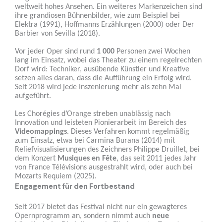
weltweit hohes Ansehen. Ein weiteres Markenzeichen sind
ihre grandiosen Bühnenbilder, wie zum Beispiel bei
Elektra (1991), Hoffmanns Erzählungen (2000) oder Der
Barbier von Sevilla (2018).
Vor jeder Oper sind rund
1 000
Personen zwei Wochen
lang im Einsatz, wobei das Theater zu einem regelrechten
Dorf wird: Techniker, ausübende Künstler und Kreative
setzen alles daran, dass die Aufführung ein Erfolg wird.
Seit 2018 wird jede Inszenierung mehr als zehn Mal
aufgeführt.
Les Chorégies d’Orange streben unablässig nach
Innovation und leisteten Pionierarbeit im Bereich des
Videomappings
. Dieses Verfahren kommt regelmäßig
zum Einsatz, etwa bei Carmina Burana (2014) mit
Reliefvisualisierungen des Zeichners Philippe Druillet, bei
dem Konzert
Musiques en Fête
, das seit 2011 jedes Jahr
von France Télévisions ausgestrahlt wird, oder auch bei
Mozarts Requiem (2025).
Engagement für den Fortbestand
Seit 2017 bietet das Festival nicht nur ein gewagteres
Opernprogramm an, sondern nimmt auch
neue