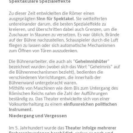
Spektakuläre Spezialeffekte
Zu dieser Zeit entwickelten die Römer einen
ausgeprägten
Sinn für Spektakel
. Sie
wetteiferten
untereinander darum, die besten Spezialeffekte
zu
kreieren, und überschritten dabei auch Grenzen, um die
Zuschauer in Staunen zu versetzen. Es war üblich, Brände
auf der Bühne nachzustellen, Schauspieler durch die Luft
fliegen zu lassen oder sich automatische Mechanismen
zum Öffnen von Türen auszudenken.
Die Bühnenarbeiter, die auch als “
Geheimnishüter
”
bezeichnet wurden (wobei sich das Wort “Geheimnis” auf
die Bühnenmechanismen bezieht), bedienten die
verschiedenen Vorrichtungen, die innerhalb der
Bühnenwand untergebracht waren.
Mithilfe von Maschinen wie dem Bis zum Untergang des
Römischen Reichs nahm die Zahl der Aufführungen
beständig zu. Das Theater entwickelte sich von einer
Volksunterhaltung zu einem
einflussreichen politischen
Instrument.
Niedergang und Vergessen
Im 5. Jahrhundert wurde das
Theater infolge mehrerer