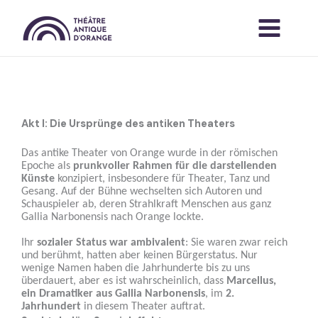
Skip
to
content
DEUTSCH
Akt I: Die Ursprünge des antiken Theaters
Das antike Theater von Orange wurde in der römischen
Epoche als
prunkvoller Rahmen für die darstellenden
Künste
konzipiert, insbesondere für Theater, Tanz und
Gesang. Auf der Bühne wechselten sich Autoren und
Schauspieler ab, deren Strahlkraft Menschen aus ganz
Gallia Narbonensis nach Orange lockte.
Ihr
sozialer Status war ambivalent
: Sie waren zwar reich
und berühmt, hatten aber keinen Bürgerstatus. Nur
wenige Namen haben die Jahrhunderte bis zu uns
überdauert, aber es ist wahrscheinlich, dass
Marcellus,
ein Dramatiker aus Gallia Narbonensis
, im
2.
Jahrhundert
in diesem Theater auftrat.