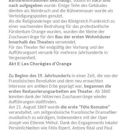
Barbareninvasionen beschädigt
, sodass es
nach und
nach aufgegeben
wurde: Einige Teile des Gebäudes
dienten als Steinbruch und die Bühnenmauer wurde als
Verteidigungsposten genutzt.
Als die Religionskriege und das Königreich Frankreich zu
einer wachsenden Bedrohung für das protestantische
Fürstentum Orange wurden, wurden die Steine der
Zuschauerränge für den
Bau der ersten Wohnhäuser
innerhalb des Theaters
verwendet.
Für das Theater fiel endgültig der Vorhang und der
Aufführungsort versank für mehrere Jahrhunderte in
Vergessenheit.
Akt II: Les Chorégies d’Orange
Zu Beginn des 19. Jahrhunderts
in einer Zeit, die von der
Französischen Revolution und dem neu erwachten
Interesse am antiken Erbe geprägt war,
begannen die
ersten Restaurierungsarbeiten am Theater
. Ab 1860
konnten dank der hölzernen Zuschauerränge wieder
Aufführungen stattfinden.
Am 21. August 1869 wurde
die erste “Fête Romaine”
veranstaltet, um zeitgenössische französische Dramatiker
musikalisch zu würdigen, insbesondere mit der Oper
Joseph
von Etienne Méhul. Dank des Engagements lokaler
Persönlichkeiten wie Félix Ripert, Antony Réal und Paul