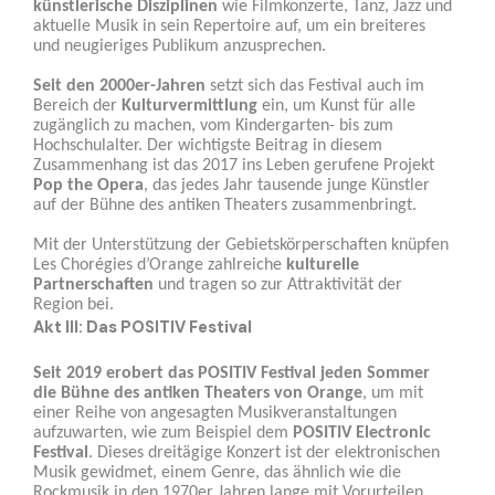
künstlerische Disziplinen
wie Filmkonzerte, Tanz, Jazz und
aktuelle Musik in sein Repertoire auf, um ein breiteres
und neugieriges Publikum anzusprechen.
Seit den 2000er-Jahren
setzt sich das Festival auch im
Bereich der
Kulturvermittlung
ein, um Kunst für alle
zugänglich zu machen, vom Kindergarten- bis zum
Hochschulalter. Der wichtigste Beitrag in diesem
Zusammenhang ist das 2017 ins Leben gerufene Projekt
Pop the Opera
, das jedes Jahr tausende junge Künstler
auf der Bühne des antiken Theaters zusammenbringt.
Mit der Unterstützung der Gebietskörperschaften knüpfen
Les Chorégies d’Orange zahlreiche
kulturelle
Partnerschaften
und tragen so zur Attraktivität der
Region bei.
Akt III: Das POSITIV Festival
Seit 2019 erobert das POSITIV Festival jeden Sommer
die Bühne des antiken Theaters von Orange
, um mit
einer Reihe von angesagten Musikveranstaltungen
aufzuwarten, wie zum Beispiel dem
POSITIV Electronic
Festival
. Dieses dreitägige Konzert ist der elektronischen
Musik gewidmet, einem Genre, das ähnlich wie die
Rockmusik in den 1970er Jahren lange mit Vorurteilen