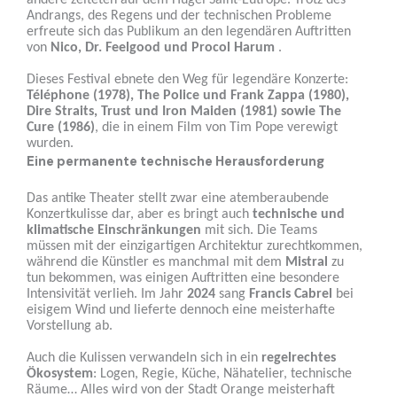
andere zelteten auf dem Hügel Saint-Eutrope. Trotz des
Andrangs, des Regens und der technischen Probleme
erfreute sich das Publikum an den legendären Auftritten
von
Nico, Dr. Feelgood und Procol Harum
.
Dieses Festival ebnete den Weg für legendäre Konzerte:
Téléphone (1978), The Police und Frank Zappa (1980),
Dire Straits, Trust und Iron Maiden (1981) sowie The
Cure (1986)
, die in einem Film von Tim Pope verewigt
wurden.
Eine permanente technische Herausforderung
Das antike Theater stellt zwar eine atemberaubende
Konzertkulisse dar, aber es bringt auch
technische und
klimatische Einschränkungen
mit sich. Die Teams
müssen mit der einzigartigen Architektur zurechtkommen,
während die Künstler es manchmal mit dem
Mistral
zu
tun bekommen, was einigen Auftritten eine besondere
Intensivität verlieh. Im Jahr
2024
sang
Francis Cabrel
bei
eisigem Wind und lieferte dennoch eine meisterhafte
Vorstellung ab.
Auch die Kulissen verwandeln sich in ein
regelrechtes
Ökosystem
: Logen, Regie, Küche, Nähatelier, technische
Räume… Alles wird von der Stadt Orange meisterhaft