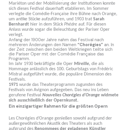
Mariéton und der Mobilisierung der Institutionen konnte
sich dieses Festival dauerhaft etablieren. Im Sommer
verlegte die Comédie-Française ihre Bühne nach Orange,
um antike Stücke aufzuführen, und 1903 trat
Sarah
Bernhardt
hier in dem Stück
Phèdre
auf. Für diesen
Anlass wurde sogar die Beleuchtung der Pariser Oper
verlegt.
Anfang der 1900er Jahre nahm das Festival nach
mehreren Änderungen den Namen
“Chorégies”
an. In
der Zeit zwischen den beiden Weltkriegen teilte sich
die Pariser Oper mit der Comédie Française das
Programm.
Im Jahr 1930 bekräftigte die Oper
Mireille,
die als
Hommage anlässlich des 100. Geburtstags von Frédéric
Mistral aufgeführt wurde, die populäre Dimension des
Festivals.
1971
wurde das Theaterprogramm zugunsten des
Festivals von Avignon aufgegeben. Das neu ins Leben
gerufene Festival
Nouvelles Chorégies d’Orange
widmete
sich ausschließlich der Opernkunst.
Ein einzigartiger Rahmen für die größten Opern
Les Chorégies d’Orange genießen sowohl aufgrund der
außergewöhnlichen Akustik des Theaters als auch
aufgrund des
Renommees der geladenen Künstler